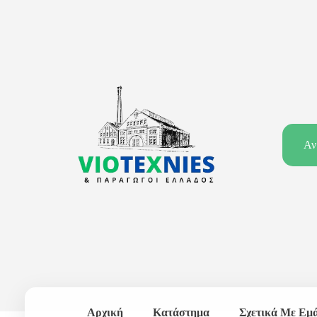
viotexnies
Παραγωγοί Ελλάδος
Αρχική
Κατάστημα
Σχετικά Με Εμ