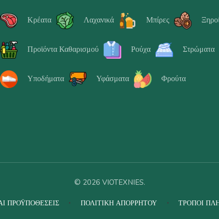
Κρέατα
Λαχανικά
Μπίρες
Ξηρο
Προϊόντα Καθαρισμού
Ρούχα
Στρώματα
Υποδήματα
Υφάσματα
Φρούτα
© 2026 VIOTEXNIES.
ΑΙ ΠΡΟΫΠΟΘΈΣΕΙΣ
ΠΟΛΙΤΙΚΉ ΑΠΟΡΡΉΤΟΥ
ΤΡΌΠΟΙ ΠΛ