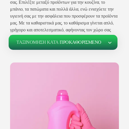
σας. Επιλέξτε μεταξύ προϊόντων για την κουζίνα, το
Σχετικά Με Εμάς
μπάνιο, τα πατώματα και πολλά άλλα, ενώ ενισχύετε την
υγιεινή σας με την ασφάλεια που προσφέρουν τα προϊόντα
μας. Με τα καθαριστικά μας, το καθάρισμα γίνεται απλό,
γρήγορο και αποτελεσματικό, αφήνοντας τον χώρο σας
λαμπερό και φρέσκο
Επικοινωνία
ΤΑΞΙΝΌΜΗΣΗ ΚΑΤΆ
ΠΡΟΚΑΘΟΡΙΣΜΈΝΟ
Άρθρα
Αγαπημένα –
0