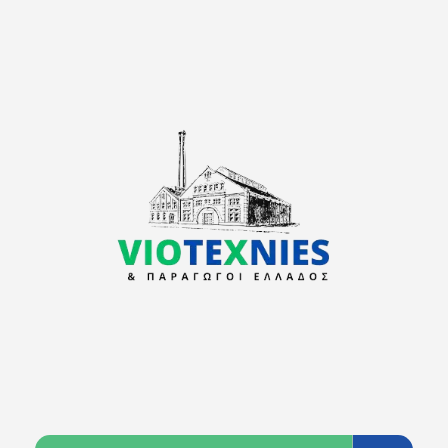
viotexnies
Παραγωγοί Ελλάδος