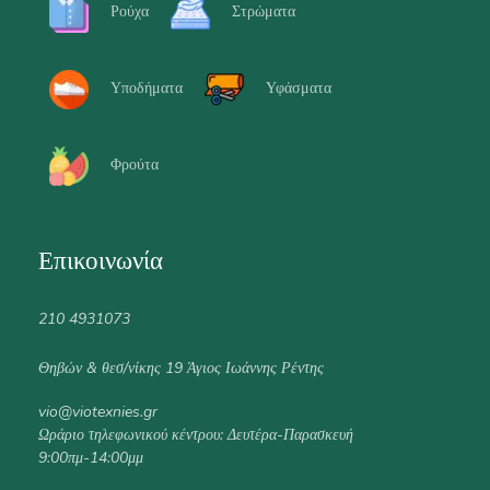
Ρούχα
Στρώματα
Υποδήματα
Υφάσματα
Φρούτα
Επικοινωνία
210 4931073
Θηβών & θεσ/νίκης 19 Άγιος Ιωάννης Ρέντης
vio@viotexnies.gr
Ωράριο τηλεφωνικού κέντρου: Δευτέρα-Παρασκευή
9:00πμ-14:00μμ