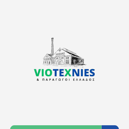
viotexnies
Παραγωγοί Ελλάδος