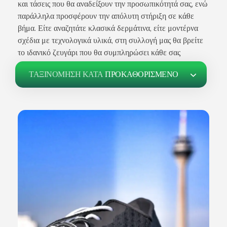
και τάσεις που θα αναδείξουν την προσωπικότητά σας, ενώ
Σχετικά Με Εμάς
παράλληλα προσφέρουν την απόλυτη στήριξη σε κάθε
βήμα. Είτε αναζητάτε κλασικά δερμάτινα, είτε μοντέρνα
σχέδια με τεχνολογικά υλικά, στη συλλογή μας θα βρείτε
το ιδανικό ζευγάρι που θα συμπληρώσει κάθε σας
εμφάνιση
Επικοινωνία
ΤΑΞΙΝΌΜΗΣΗ ΚΑΤΆ
ΠΡΟΚΑΘΟΡΙΣΜΈΝΟ
Άρθρα
Αγαπημένα –
0