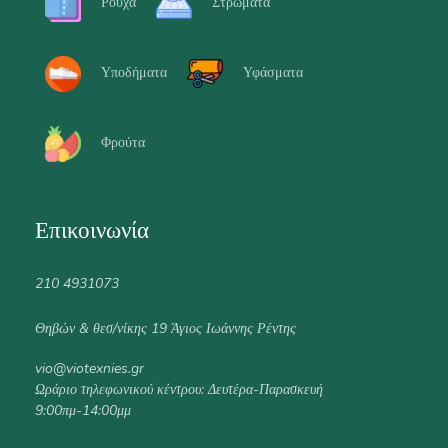
Ρούχα
Στρώματα
Υποδήματα
Υφάσματα
Φρούτα
Επικοινωνία
210 4931073
Θηβών & θεσ/νίκης 19 Άγιος Ιωάννης Ρέντης
vio@viotexnies.gr
Ωράριο τηλεφωνικού κέντρου: Δευτέρα-Παρασκευή
9:00πμ-14:00μμ