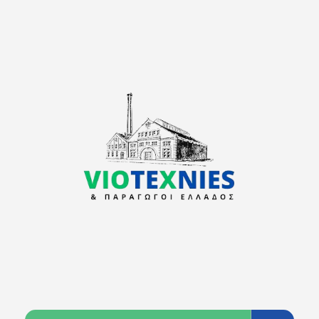
viotexnies
Παραγωγοί Ελλάδος