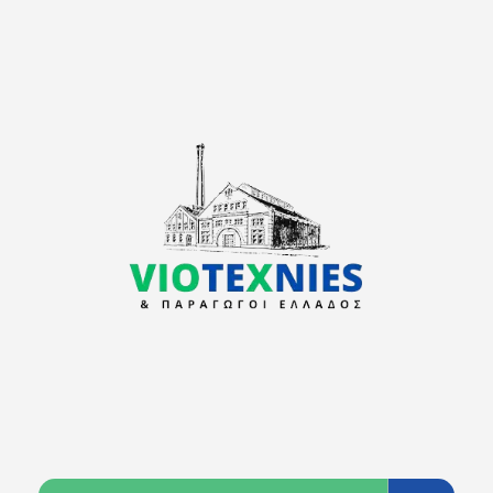
viotexnies
Παραγωγοί Ελλάδος