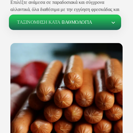
Επιλέξτε ανάμεσα σε παραδοσιακά και σύγχρονα
Σχετικά Με Εμάς
αλλαντικά, όλα διαθέσιμα με την εγγύηση φρεσκάδας και
ποιότητας
ΤΑΞΙΝΌΜΗΣΗ ΚΑΤΆ
BΑΘΜΟΛΟΓΊΑ
Επικοινωνία
Άρθρα
Αγαπημένα –
0