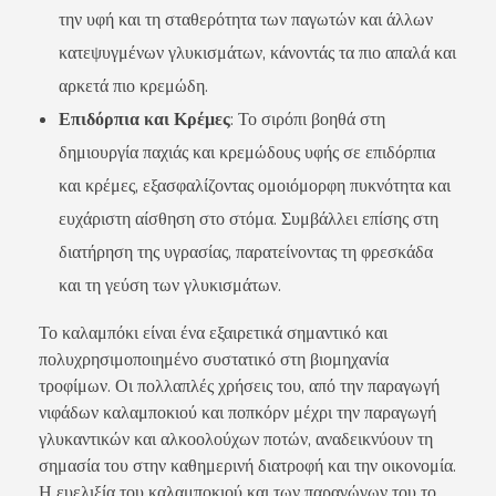
την υφή και τη σταθερότητα των παγωτών και άλλων
κατεψυγμένων γλυκισμάτων, κάνοντάς τα πιο απαλά και
αρκετά πιο κρεμώδη.
Επιδόρπια και Κρέμες
: Το σιρόπι βοηθά στη
δημιουργία παχιάς και κρεμώδους υφής σε επιδόρπια
και κρέμες, εξασφαλίζοντας ομοιόμορφη πυκνότητα και
ευχάριστη αίσθηση στο στόμα. Συμβάλλει επίσης στη
διατήρηση της υγρασίας, παρατείνοντας τη φρεσκάδα
και τη γεύση των γλυκισμάτων.
Το καλαμπόκι είναι ένα εξαιρετικά σημαντικό και
πολυχρησιμοποιημένο συστατικό στη βιομηχανία
τροφίμων. Οι πολλαπλές χρήσεις του, από την παραγωγή
νιφάδων καλαμποκιού και ποπκόρν μέχρι την παραγωγή
γλυκαντικών και αλκοολούχων ποτών, αναδεικνύουν τη
σημασία του στην καθημερινή διατροφή και την οικονομία.
Η ευελιξία του καλαμποκιού και των παραγώγων του το