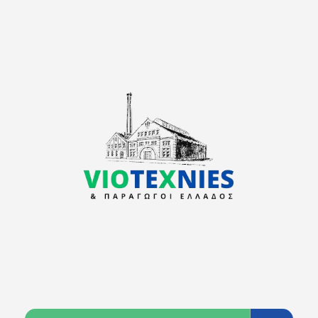
viotexnies
Παραγωγοί Ελλάδος