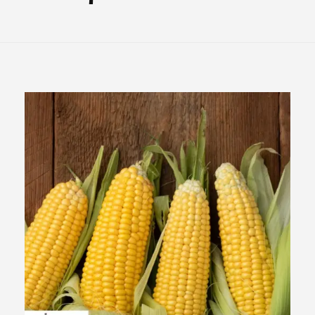
Σχετικά Με Εμάς
Επικοινωνία
Άρθρα
Αγαπημένα –
0