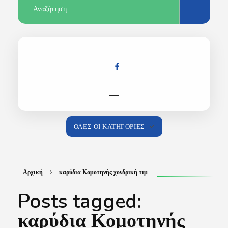
Αρχική
ΌΛΕΣ ΟΙ ΚΑΤΗΓΟΡΊΕΣ
Αρχική
καρύδια Κομοτηνής χονδρική τιμ...
Κατάστημα
Posts tagged:
καρύδια Κομοτηνής