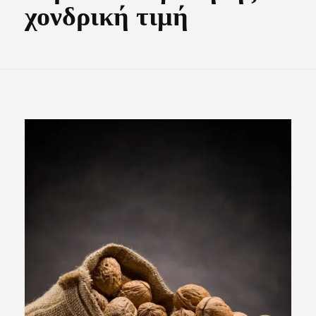
χονδρική τιμή
Σχετικά Με Εμάς
Επικοινωνία
Άρθρα
Αγαπημένα –
0