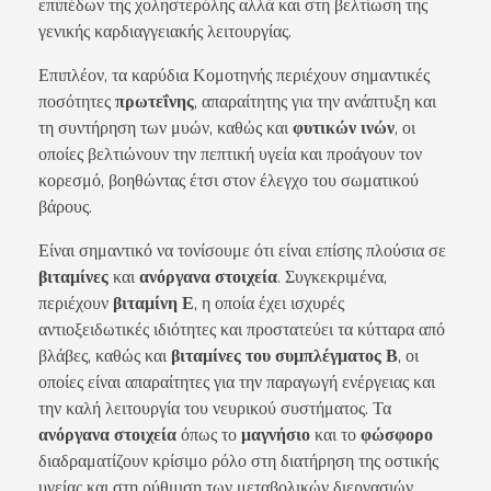
επιπέδων της χοληστερόλης αλλά και στη βελτίωση της
γενικής καρδιαγγειακής λειτουργίας.
Επιπλέον, τα καρύδια Κομοτηνής περιέχουν σημαντικές
ποσότητες
πρωτεΐνης
, απαραίτητης για την ανάπτυξη και
τη συντήρηση των μυών, καθώς και
φυτικών ινών
, οι
οποίες βελτιώνουν την πεπτική υγεία και προάγουν τον
κορεσμό, βοηθώντας έτσι στον έλεγχο του σωματικού
βάρους.
Είναι σημαντικό να τονίσουμε ότι είναι επίσης πλούσια σε
βιταμίνες
και
ανόργανα στοιχεία
. Συγκεκριμένα,
περιέχουν
βιταμίνη Ε
, η οποία έχει ισχυρές
αντιοξειδωτικές ιδιότητες και προστατεύει τα κύτταρα από
βλάβες, καθώς και
βιταμίνες του συμπλέγματος Β
, οι
οποίες είναι απαραίτητες για την παραγωγή ενέργειας και
την καλή λειτουργία του νευρικού συστήματος. Τα
ανόργανα στοιχεία
όπως το
μαγνήσιο
και το
φώσφορο
διαδραματίζουν κρίσιμο ρόλο στη διατήρηση της οστικής
υγείας και στη ρύθμιση των μεταβολικών διεργασιών.