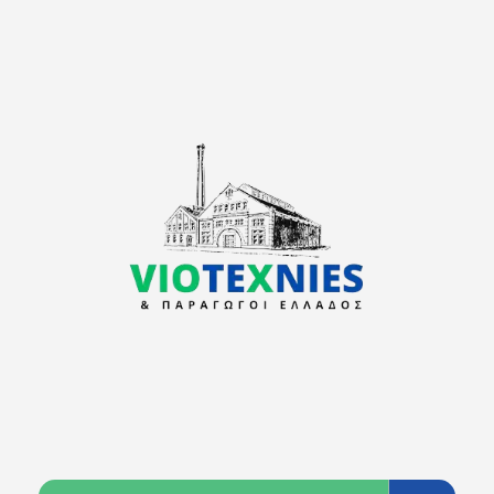
viotexnies
Παραγωγοί Ελλάδος