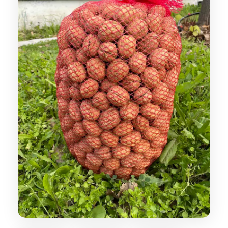
Σχετικά Με Εμάς
Επικοινωνία
Άρθρα
Αγαπημένα –