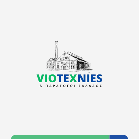
viotexnies
Παραγωγοί Ελλάδος