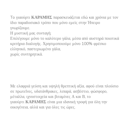
To γιαούρτι
ΚΑΡΑΜΗΣ
παρασκευάζεται εδώ και χρόνια με τον
ίδιο παραδοσιακό τρόπο που μόνο εμείς στην Ήπειρο
γνωρίζουμε.
Η μυστική μας συνταγή;
Επιλέγουμε μόνο το καλύτερο γάλα, μέσα από αυστηρά ποιοτικά
κριτήρια διαλογής. Χρησιμοποιούμε μόνο 100% φρέσκο
ελληνικό, παστεριωμένο γάλα,
χωρίς συντηρητικά.
Με ελαφριά γεύση και υψηλή θρεπτική αξία, αφού είναι πλούσιο
σε πρωτεΐνες, υδατάνθρακες, λιπαρά, ασβέστιο, φώσφορο,
μέταλλα, ιχνοστοιχεία και βιταμίνες Α και Β, το
γιαούρτι
ΚΑΡΑΜΗΣ
είναι μια ιδανική τροφή για όλη την
οικογένεια, αλλά και για όλες τις ώρες.