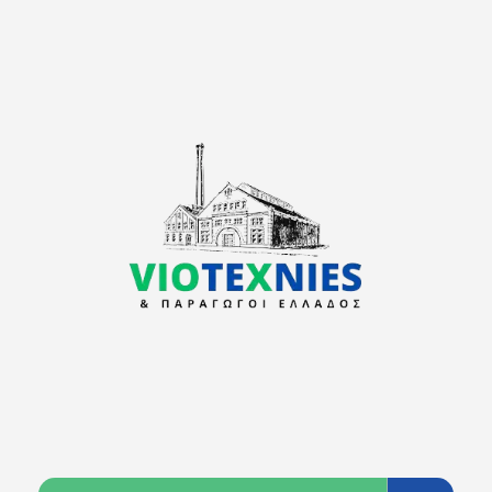
viotexnies
Παραγωγοί Ελλάδος